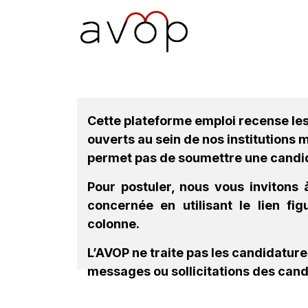
Se rendre au contenu
Accueil
L’AVOP
Pr
Cette plateforme emploi recense le
ouverts au sein de nos institutions
permet pas de soumettre une candi
Pour postuler, nous vous invitons à
concernée en utilisant le lien fi
colonne.
L’AVOP ne traite pas les candidatur
messages ou sollicitations des cand