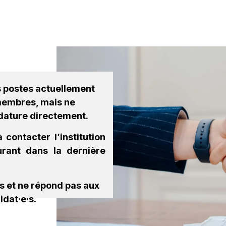
estations
Institutions
Plateforme emplois
Partenaires
s postes actuellement
 membres, mais ne
dature directement.
 contacter l’institution
gurant dans la dernière
es et ne répond pas aux
idat·e·s.