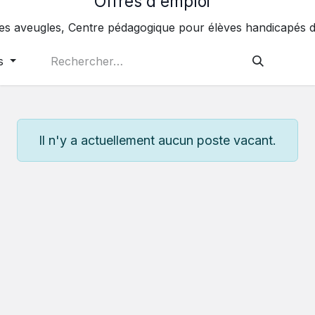
Offres d'emploi
des aveugles, Centre pédagogique pour élèves handicapés 
s
Il n'y a actuellement aucun poste vacant.