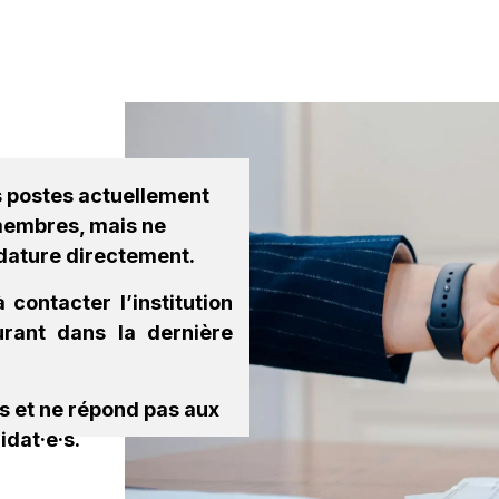
estations
Institutions
Plateforme emplois
Partenaires
s postes actuellement
 membres, mais ne
dature directement.
 contacter l’institution
gurant dans la dernière
es et ne répond pas aux
idat·e·s.