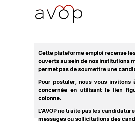
Se rendre au contenu
Accueil
L’AVOP
Pr
Cette plateforme emploi recense le
ouverts au sein de nos institutions
permet pas de soumettre une candi
Pour postuler, nous vous invitons à
concernée en utilisant le lien fi
colonne.
L’AVOP ne traite pas les candidatur
messages ou sollicitations des cand