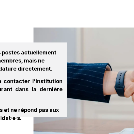
estations
Institutions
Plateforme emplois
Partenaires
s postes actuellement
 membres, mais ne
dature directement.
 contacter l’institution
gurant dans la dernière
es et ne répond pas aux
idat·e·s.