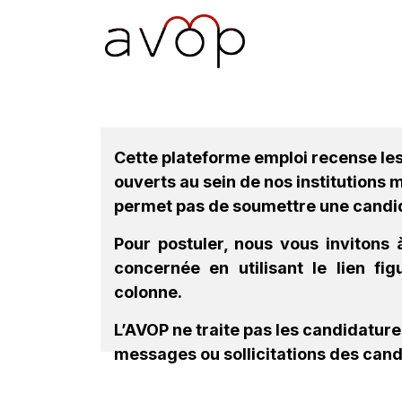
Se rendre au contenu
Accueil
L’AVOP
Pr
Cette plateforme emploi recense le
ouverts au sein de nos institutions
permet pas de soumettre une candi
Pour postuler, nous vous invitons à
concernée en utilisant le lien fi
colonne.
L’AVOP ne traite pas les candidatur
messages ou sollicitations des cand