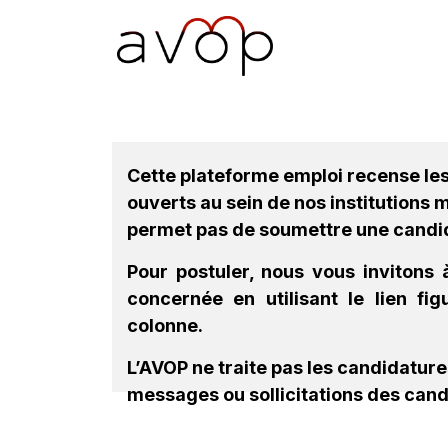
Se rendre au contenu
Accueil
L’AVOP
Pr
Cette plateforme emploi recense le
ouverts au sein de nos institutions
permet pas de soumettre une candi
Pour postuler, nous vous invitons à
concernée en utilisant le lien fi
colonne.
L’AVOP ne traite pas les candidatur
messages ou sollicitations des cand