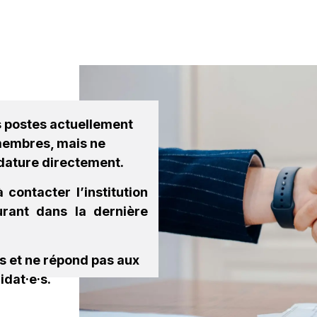
estations
Institutions
Plateforme emplois
Partenaires
s postes actuellement
 membres, mais ne
dature directement.
 contacter l’institution
gurant dans la dernière
es et ne répond pas aux
idat·e·s.