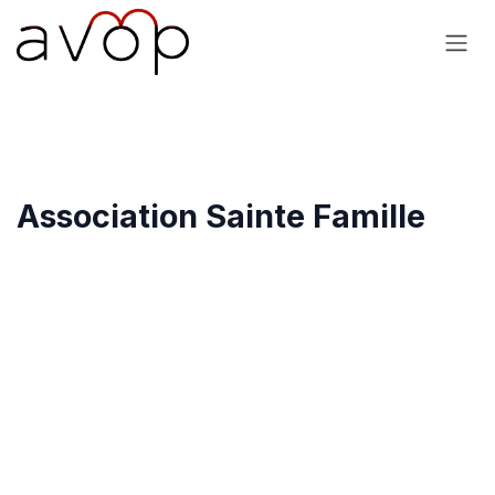
Se rendre au contenu
Association Sainte Famille