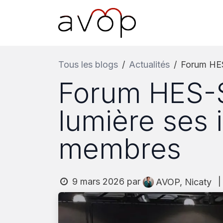
Se rendre au contenu
Accueil
L’AVOP
Pr
Tous les blogs
Actualités
Forum HES
Forum HES-S
lumière ses 
membres
9 mars 2026
par
|
AVOP, Nicaty