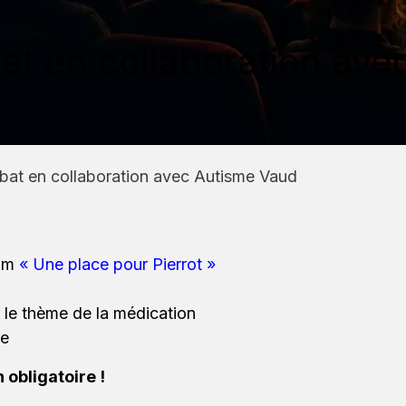
bat en collaboration av
ébat en collaboration avec Autisme Vaud
ilm
«
Une place pour Pierrot
»
e thème de la médication
e
 obligatoire !