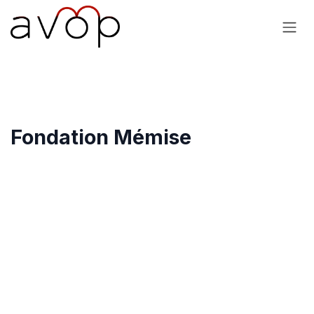
Se rendre au contenu
Fondation Mémise