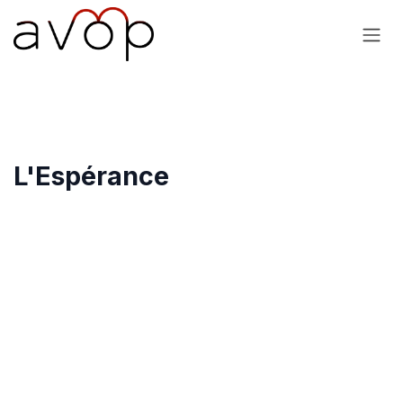
Se rendre au contenu
L'Espérance