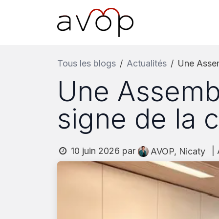
Se rendre au contenu
Accueil
L’AVOP
Pr
Tous les blogs
Actualités
Une Assem
Une Assembl
signe de la 
10 juin 2026
par
|
AVOP, Nicaty